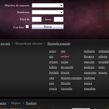
Objetivo de contacto
Residencia
Edad de
hasta
Con foto
 por nick
Búsqueda por aficiones
Búsqueda avanzada
activo
cine
jardinería
ordenado
arte
coches
literatura
religión
aviones
cocina
mascotas
sociedad
belleza
decoración
medicina
teatro
bordado
deporte
misticismo
turismo
casa
deportes extremos
modernas
caza
filosofía
música
ciencia
fotografía
naturaleza
arios
Mujeres
Hombres