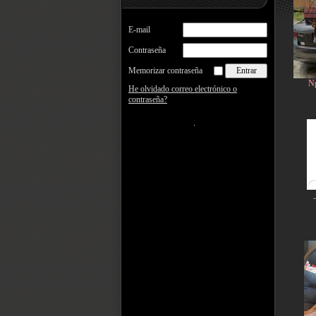
E-mail
Contraseña
Memorizar contraseña
N
He olvidado correo electrónico o
contraseña?