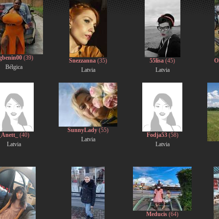
gbenin00
(39)
Snezzanna
(35)
55lisa
(45)
O
Bélgica
Latvia
Latvia
SunnyLady
(55)
_Anett_
(40)
Fodja53
(58)
Latvia
Latvia
Latvia
Meducis
(64)