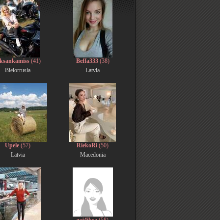
ksankamiss
(41)
Beffa333
(38)
Bielorrusia
Latvia
Upele
(57)
RiekoRi
(50)
Latvia
Macedonia