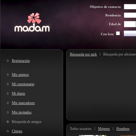
Objetivo de contacto
Residencia
Edad de
Con foto
Búsqueda por nick
Búsqueda por aficione
Registración
Mis amigos
Mi cuestionario
Mi diario
Mis marcadores
Mis invitados
Búsqueda de amigos
Todos usuarios
Mujeres
Hombres
Chistes