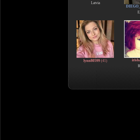
Latvia
DIEGO
E
iris
lynn80599
(41)
R