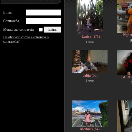
E-mail
Contraseña
Memorizar contraseña
Ngbe
_Larisa_
(71)
He olvidado correo electrónico o
B
contraseña?
Latvia
valija
(68)
GERD
Latvia
L
Meducis
(64)