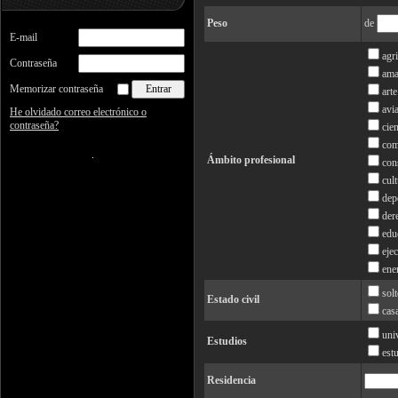
Peso
de
E-mail
agr
Contraseña
ama
Memorizar contraseña
arte
avi
He olvidado correo electrónico o
contraseña?
cie
com
Ámbito profesional
con
cul
dep
der
edu
eje
ene
sol
Estado civil
cas
uni
Estudios
est
Residencia