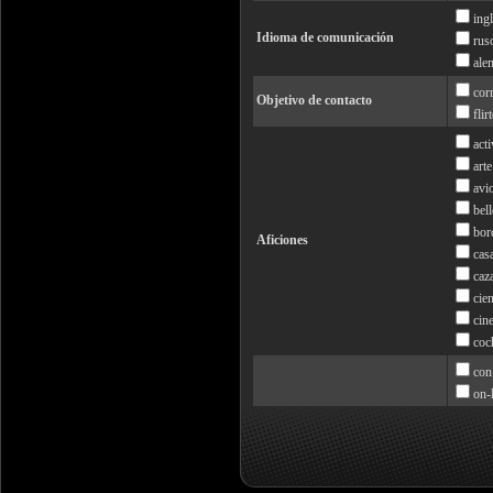
ing
Idioma de comunicación
rus
ale
cor
Objetivo de contacto
flir
act
arte
avi
bel
bor
Aficiones
cas
caz
cie
cin
coc
con
on-