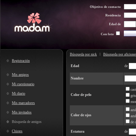
Objetivo de contacto
Residencia
Edad de
Con foto
Búsqueda por nick
Búsqueda por aficione
Registración
Edad
de
Mis amigos
Nombre
Mi cuestionario
cas
Mi diario
Color de pelo
gris
mor
Mis marcadores
azu
Mis invitados
Color de ojos
azu
Búsqueda de amigos
de 
Chistes
Estatura
de