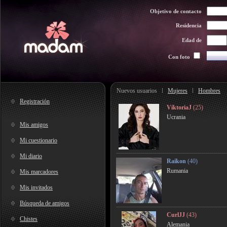
Objetivo de contacto
Residencia
Edad de
Con foto
Nuevos usuarios
Mujeres
Hombres
Registración
ViktoriaJ
(25)
Ucrania
Mis amigos
Mi cuestionario
Mi diario
Raikon
(40)
Rumania
Mis marcadores
Mis invitados
Búsqueda de amigos
CurlJJ
(43)
Chistes
Alemania