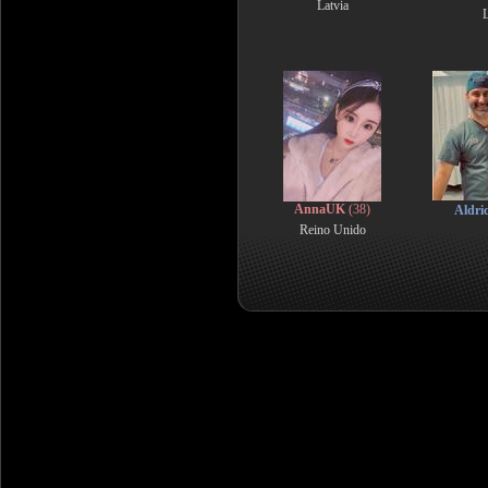
Latvia
L
AnnaUK
(38)
Aldri
Reino Unido