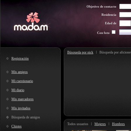
Objetivo de contacto
Residencia
Edad de
Con foto
Búsqueda por nick
Búsqueda por aficione
Registración
Mis amigos
Mi cuestionario
Mi diario
Mis marcadores
Mis invitados
Búsqueda de amigos
Todos usuarios
Mujeres
Hombres
Chistes