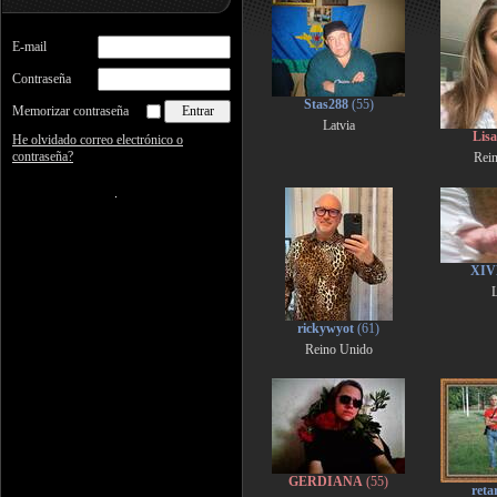
E-mail
Contraseña
Stas288
(55)
Memorizar contraseña
Latvia
Lis
He olvidado correo electrónico o
contraseña?
Rei
XIV
L
rickywyot
(61)
Reino Unido
GERDIANA
(55)
reta