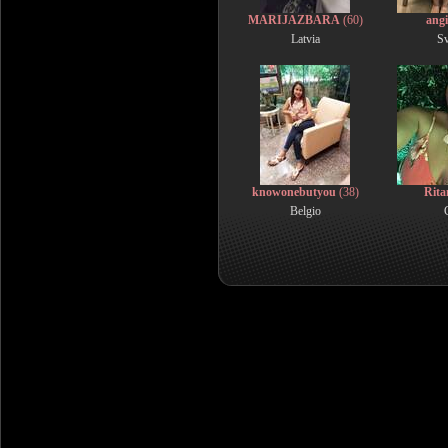
MARIJAZBARA
(60)
ang
Latvia
Sv
knowonebutyou
(38)
Rita
Belgio