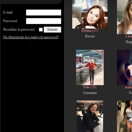
E-mail
Password
Ricordare la password
Elvina
(47)
Russia
Lis
Ha dimenticato la e-mail o la password?
Reg
Fefe
(39)
isab
Germania
Sv