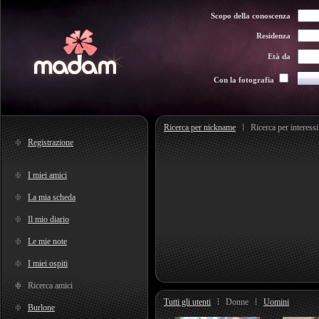
Scopo della conoscenza
Residenza
Età da
Con la fotografia
Ricerca per nickname
Ricerca per interessi
Registrazione
I miei amici
La mia scheda
Il mio diario
Le mie note
I miei ospiti
Ricerca amici
Tutti gli utenti
Donne
Uomini
Burlone