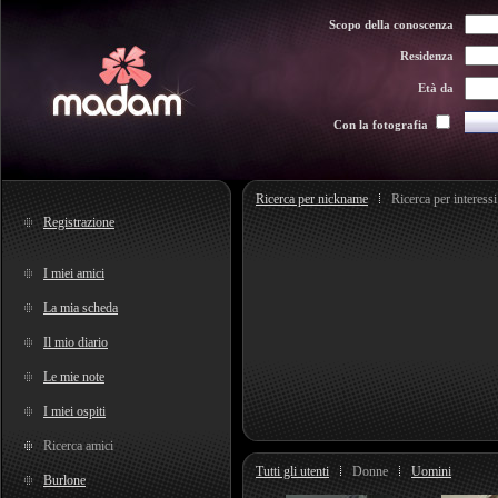
Scopo della conoscenza
Residenza
Età da
Con la fotografia
Ricerca per nickname
Ricerca per interessi
Registrazione
I miei amici
La mia scheda
Il mio diario
Le mie note
I miei ospiti
Ricerca amici
Tutti gli utenti
Donne
Uomini
Burlone