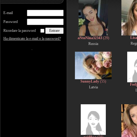
E-mail
Password
Ricordare la password
Lis
aNtoNina32343
(29)
Ha dimenticato la e-mail o la password?
Reg
Russia
SunnyLady
(55)
Fod
Latvia
L