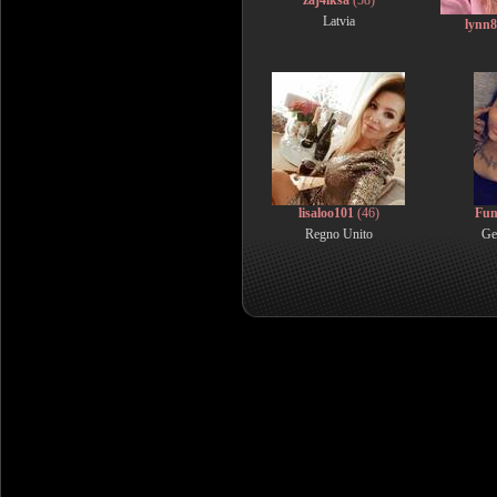
zaj4iksa
(58)
Latvia
lynn
lisaloo101
(46)
Fu
Regno Unito
Ge