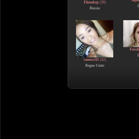
zaj4
Elenakrp
(39)
L
Russia
Forsh
L
vaness111
(42)
Regno Unito