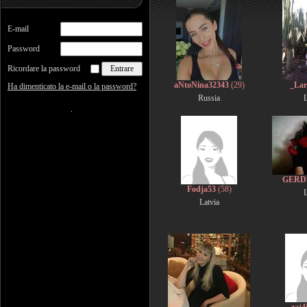
E-mail
Password
Ricordare la password
aNtoNina32343
(29)
_Lar
Ha dimenticato la e-mail o la password?
Russia
L
GERD
Fodja53
(58)
L
Latvia