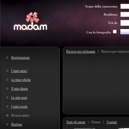
Scopo della conoscenza
Residenza
Età da
Con la fotografia
Ricerca per nickname
Ricerca per interessi
Registrazione
I miei amici
La mia scheda
Il mio diario
Le mie note
I miei ospiti
Ricerca amici
Tutti gli utenti
Donne
Uomini
Burlone