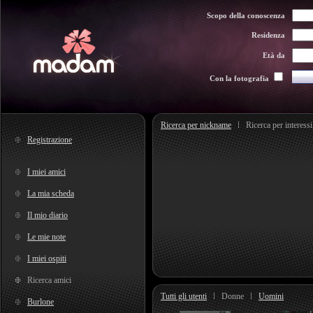
Scopo della conoscenza
Residenza
Età da
Con la fotografia
Ricerca per nickname
Ricerca per interessi
Registrazione
I miei amici
La mia scheda
Il mio diario
Le mie note
I miei ospiti
Ricerca amici
Tutti gli utenti
Donne
Uomini
Burlone