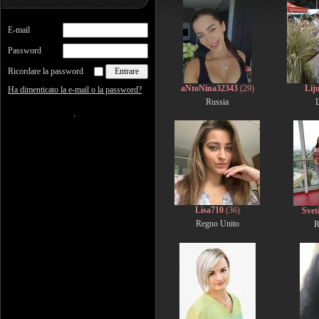
E-mail
Password
Ricordare la password
aNtoNina32343
(29)
Liju
Ha dimenticato la e-mail o la password?
Russia
L
Lisa710
(36)
Svet
Regno Unito
R