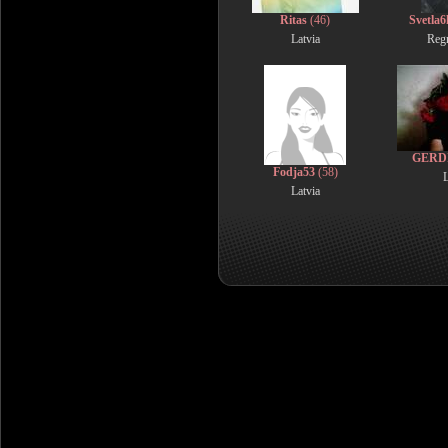
Ritas
(46)
Svetla
Latvia
Reg
GERD
Fodja53
(58)
L
Latvia