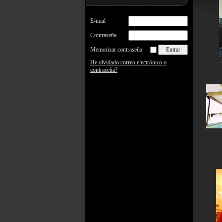
E-mail
Contraseña
Memorizar contraseña
He olvidado correo electrónico o
contraseña?