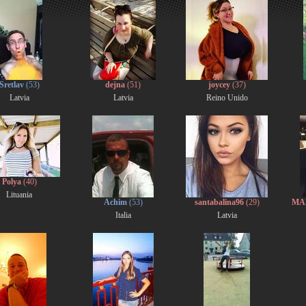
Sretlav
(53)
dejna
(51)
joycey
(37)
Latvia
Latvia
Reino Unido
Polya
(40)
Lituania
Achim
(53)
santabalina96
(29)
MA
Italia
Latvia