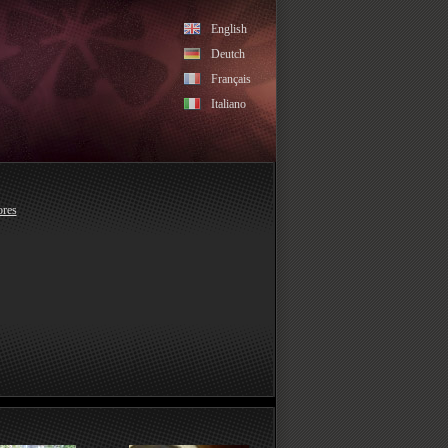
English
Deutch
Français
Italiano
ores