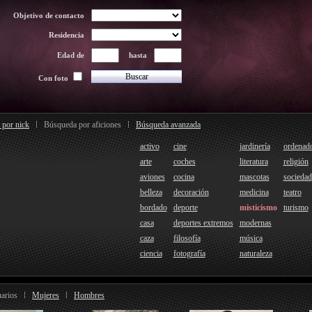
Objetivo de contacto
Residencia
Edad de
hasta
Con foto
 por nick
Búsqueda por aficiones
Búsqueda avanzada
activo
cine
jardinería
ordenad
arte
coches
literatura
religión
aviones
cocina
mascotas
sociedad
belleza
decoración
medicina
teatro
bordado
deporte
misticismo
turismo
casa
deportes extremos
modernas
caza
filosofía
música
ciencia
fotografía
naturaleza
arios
Mujeres
Hombres