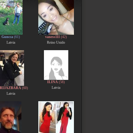
Guncca
(61)
vaness111
(42)
Latvia
Reino Unido
ILINA
(58)
Latvia
RIJAZBARA
(60)
Latvia