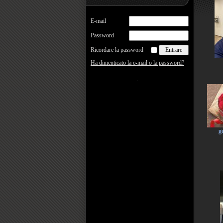
E-mail
Password
Ricordare la password
Ha dimenticato la e-mail o la password?
g