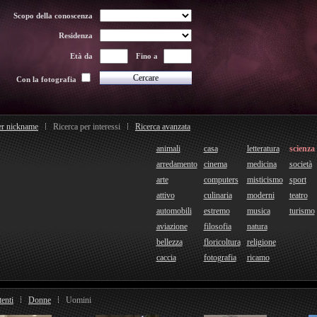
Scopo della conoscenza
Residenza
Età da
Fino a
Con la fotografia
er nickname
Ricerca per interessi
Ricerca avanzata
animali
casa
letteratura
scienza
arredamento
cinema
medicina
società
arte
computers
misticismo
sport
attivo
culinaria
moderni
teatro
automobili
estremo
musica
turismo
aviazione
filosofia
natura
bellezza
floricoltura
religione
caccia
fotografia
ricamo
tenti
Donne
Uomini