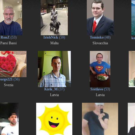
RonZ
(53)
IrishNick
(59)
Tominko
(48)
ko
Paesi Bassi
Malta
Slovacchia
eorge221
(56)
Svezia
Kirik_M
(37)
Sretlavo
(53)
Latvia
Latvia