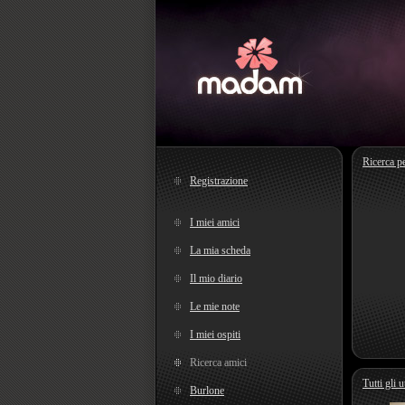
Ricerca p
Registrazione
I miei amici
La mia scheda
Il mio diario
Le mie note
I miei ospiti
Ricerca amici
Tutti gli u
Burlone