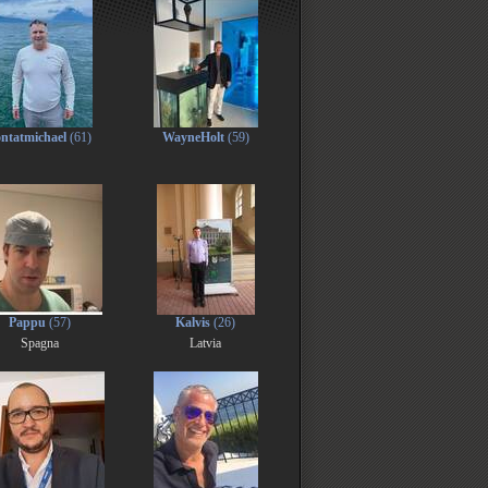
ntatmichael
(61)
WayneHolt
(59)
Pappu
(57)
Kalvis
(26)
Spagna
Latvia