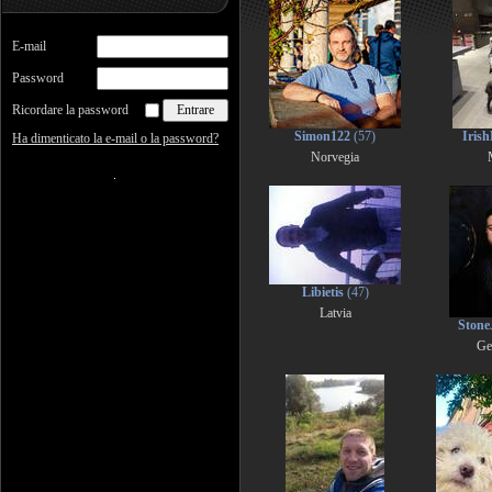
E-mail
Password
Ricordare la password
Simon122
(57)
Iris
Ha dimenticato la e-mail o la password?
Norvegia
Libietis
(47)
Latvia
Stone
Ge