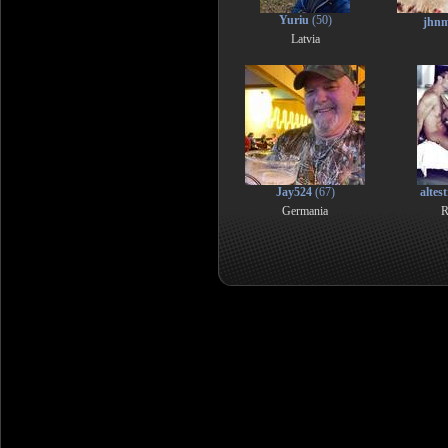
Yuriu
(50)
jhn
Latvia
Jay524
(67)
altest
Germania
R