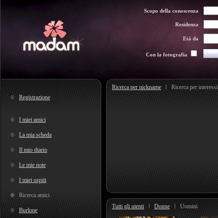
Scopo della conoscenza
Residenza
Età da
Con la fotografia
Ricerca per nickname
Ricerca per interessi
Registrazione
I miei amici
La mia scheda
Il mio diario
Le mie note
I miei ospiti
Ricerca amici
Tutti gli utenti
Donne
Uomini
Burlone