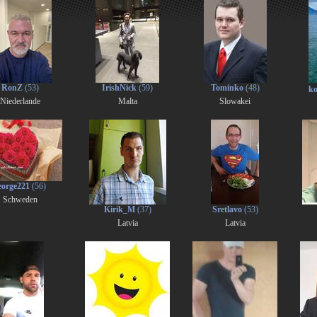
RonZ
(53)
IrishNick
(59)
Tominko
(48)
ko
Niederlande
Malta
Slowakei
eorge221
(56)
Schweden
Kirik_M
(37)
Sretlavo
(53)
Latvia
Latvia