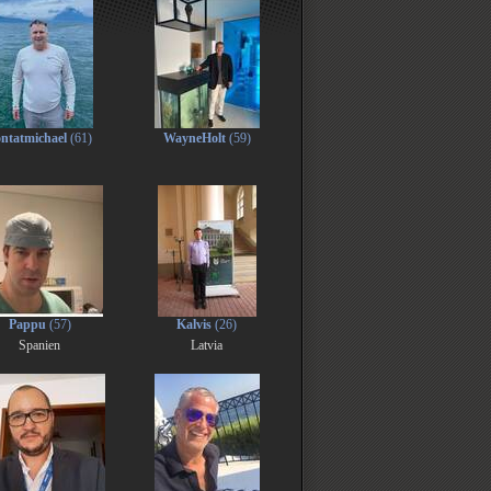
ntatmichael
(61)
WayneHolt
(59)
Pappu
(57)
Kalvis
(26)
Spanien
Latvia