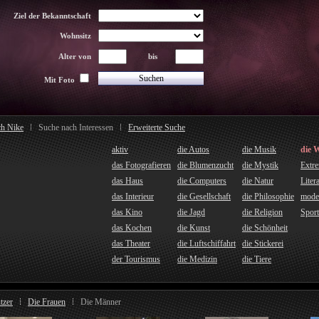
Ziel der Bekanntschaft
Wohnsitz
Alter von
bis
Mit Foto
ch Nike
Suche nach Interessen
Erweiterte Suche
aktiv
die Autos
die Musik
die 
das Fotografieren
die Blumenzucht
die Mystik
Extr
das Haus
die Computers
die Natur
Liter
das Interieur
die Gesellschaft
die Philosophie
mode
das Kino
die Jagd
die Religion
Sport
das Kochen
die Kunst
die Schönheit
das Theater
die Luftschiffahrt
die Stickerei
der Tourismus
die Medizin
die Tiere
tzer
Die Frauen
Die Männer