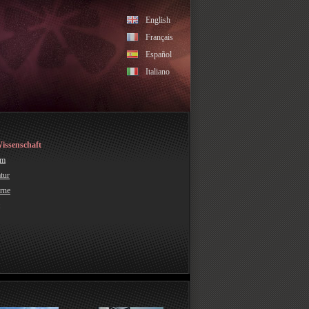
English
Français
Español
Italiano
Wissenschaft
em
atur
rne