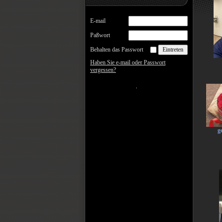
E-mail
Paßwort
Behalten das Passwort
Haben Sie e-mail oder Passwort
vergessen?
g