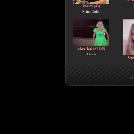
odzi
L
kassey
(43)
Reino Unido
iskor_ka1977
(50)
Latvia
Ori
L
<< 