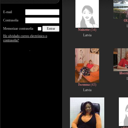
E-mail
Contraseña
O
L
Memorizar contraseña
Noisette
(54)
Latvia
He olvidado correo electrónico o
contraseña?
liber
L
Iwonna
(43)
Latvia