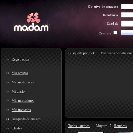
Objetivo de contacto
Residencia
Edad de
Con foto
Búsqueda por nick
Búsqueda por aficione
Registración
Mis amigos
Mi cuestionario
Mi diario
Mis marcadores
Mis invitados
Búsqueda de amigos
Todos usuarios
Mujeres
Hombres
Chistes