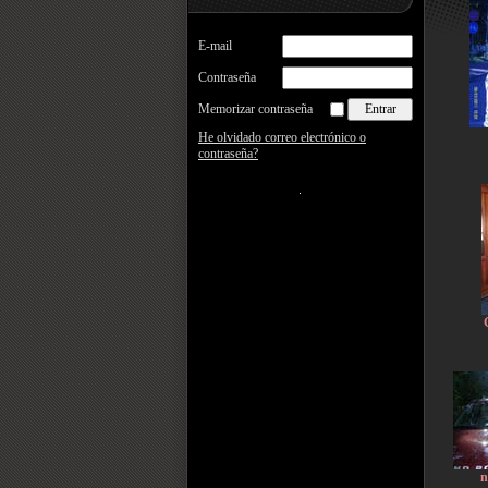
E-mail
Contraseña
Memorizar contraseña
He olvidado correo electrónico o
contraseña?
n