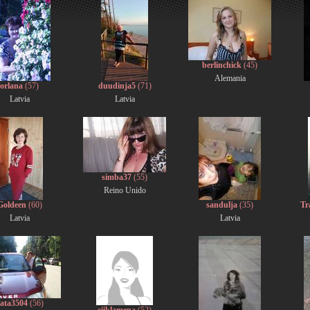
berlinchick
(45)
Alemania
orlana
(57)
duudinja5
(71)
Latvia
Latvia
simba37
(55)
Reino Unido
Goldeen
(60)
sandulja
(35)
Tr
Latvia
Latvia
ata3504
(56)