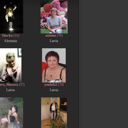
Slawka
(51)
axioma
(70)
Alemania
Latvia
ava_Murava
(57)
youful22
(70)
Latvia
Latvia