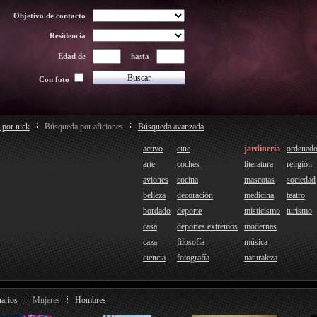
Objetivo de contacto
Residencia
Edad de
hasta
Con foto
 por nick
Búsqueda por aficiones
Búsqueda avanzada
activo
cine
jardinería
ordenado
arte
coches
literatura
religión
aviones
cocina
mascotas
sociedad
belleza
decoración
medicina
teatro
bordado
deporte
misticismo
turismo
casa
deportes extremos
modernas
caza
filosofía
música
ciencia
fotografía
naturaleza
arios
Mujeres
Hombres