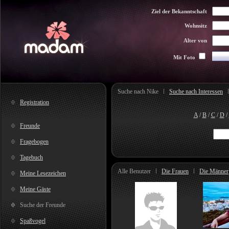
Ziel der Bekanntschaft
Wohnsitz
Alter von
Mit Foto
Suche nach Nike
Suche nach Interessen
Registration
A
/
B
/
C
/
D
/
Freunde
Fragebogen
Tagebuch
Alle Benutzer
Die Frauen
Die Männer
Meine Lesezeichen
Meine Gäste
Suche der Freunde
Spaßvogel