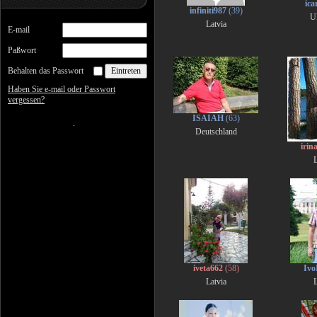
ica
infiniti987
(39)
U
Latvia
E-mail
Paßwort
Behalten das Passwort
Haben Sie e-mail oder Passwort
vergessen?
ISAIAH
(63)
Deutschland
irin
L
iveta662
(58)
Ivo
Latvia
L