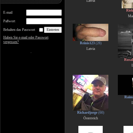
Latvia
Rie
E-mail
Ma
Paßwort
Behalten das Passwort
Haben Sie e-mail oder Passwort
vergessen?
Reinis123
(28)
Latvia
Rusa
L
Raim
L
Richardjorge
(60)
Österreich