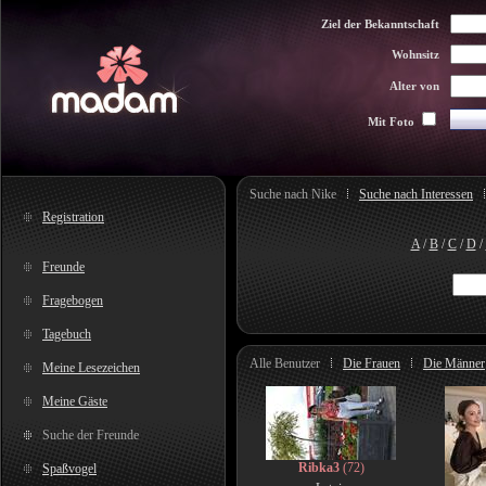
Ziel der Bekanntschaft
Wohnsitz
Alter von
Mit Foto
Suche nach Nike
Suche nach Interessen
Registration
A
/
B
/
C
/
D
/
Freunde
Fragebogen
Tagebuch
Alle Benutzer
Die Frauen
Die Männer
Meine Lesezeichen
Meine Gäste
Suche der Freunde
Ribka3
(72)
Spaßvogel