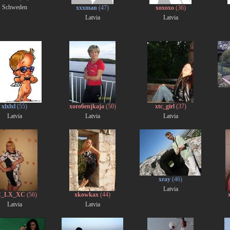
Schweden
xxxman
(47)
xoxoxo
(36)
Latvia
Latvia
xlxlxl
(55)
xoro6enjkaja
(50)
xtc_girl
(37)
Latvia
Latvia
Latvia
xray
(46)
Latvia
C_LX_XC
(56)
xkowkax
(44)
Latvia
Latvia