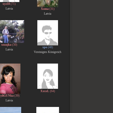
xyz18
(71)
Latvia
Xoma
(31)
Latvia
xozajka
(50)
xpo
(48)
Latvia
Vereinigtes Königreich
XxxxL
(64)
xyliGUNka
(39)
Latvia