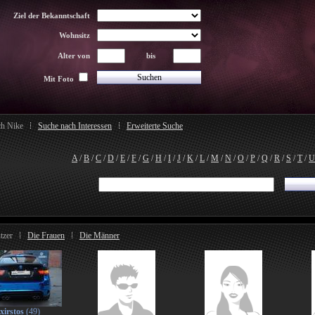
Ziel der Bekanntschaft
Wohnsitz
Alter von
bis
Mit Foto
ch Nike
Suche nach Interessen
Erweiterte Suche
A
/
B
/
C
/
D
/
E
/
F
/
G
/
H
/
I
/
J
/
K
/
L
/
M
/
N
/
O
/
P
/
Q
/
R
/
S
/
T
/
U
tzer
Die Frauen
Die Männer
xirstos
(49)