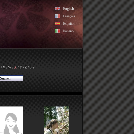
English
Français
Español
Italiano
/
V
/
W
/
X
/
Y
/
Z
/
0-9