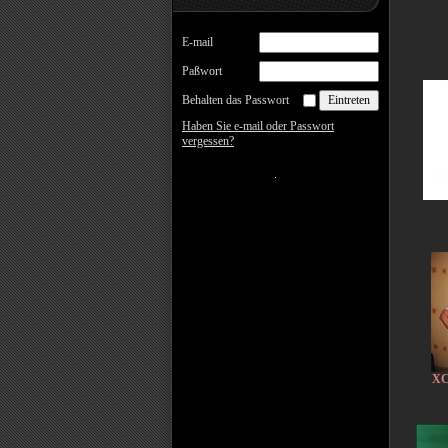
E-mail
Paßwort
Behalten das Passwort
Haben Sie e-mail oder Passwort
vergessen?
X