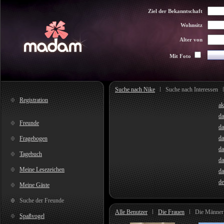
Ziel der Bekanntschaft
Wohnsitz
Alter von
Mit Foto
Suche nach Nike
Suche nach Interessen
Registration
ak
da
Freunde
da
da
Fragebogen
da
Tagebuch
d
Meine Lesezeichen
da
de
Meine Gäste
Suche der Freunde
Alle Benutzer
Die Frauen
Die Männer
Spaßvogel