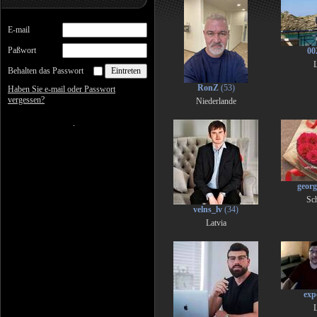
E-mail
Paßwort
00
L
Behalten das Passwort
RonZ
(53)
Haben Sie e-mail oder Passwort
vergessen?
Niederlande
geor
Sc
velns_lv
(34)
Latvia
exp
L