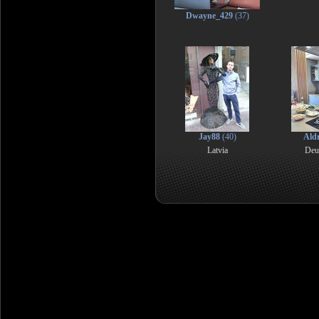
Dwayne_429
(37)
Jay88
(40)
Ald
Latvia
Deu