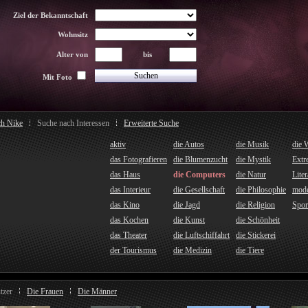
Ziel der Bekanntschaft
Wohnsitz
Alter von
bis
Mit Foto
ch Nike
Suche nach Interessen
Erweiterte Suche
aktiv
die Autos
die Musik
die 
das Fotografieren
die Blumenzucht
die Mystik
Extr
das Haus
die Computers
die Natur
Liter
das Interieur
die Gesellschaft
die Philosophie
mod
das Kino
die Jagd
die Religion
Spor
das Kochen
die Kunst
die Schönheit
das Theater
die Luftschiffahrt
die Stickerei
der Tourismus
die Medizin
die Tiere
tzer
Die Frauen
Die Männer