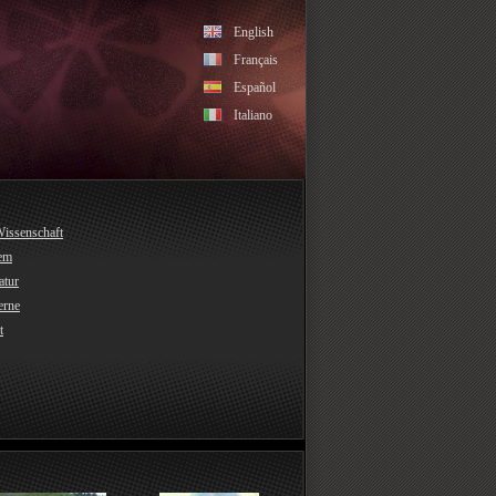
English
Français
Español
Italiano
Wissenschaft
em
atur
erne
t