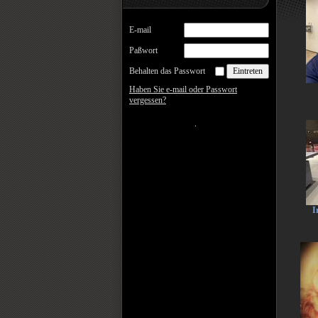
E-mail
Paßwort
Behalten das Passwort
Haben Sie e-mail oder Passwort
vergessen?
I