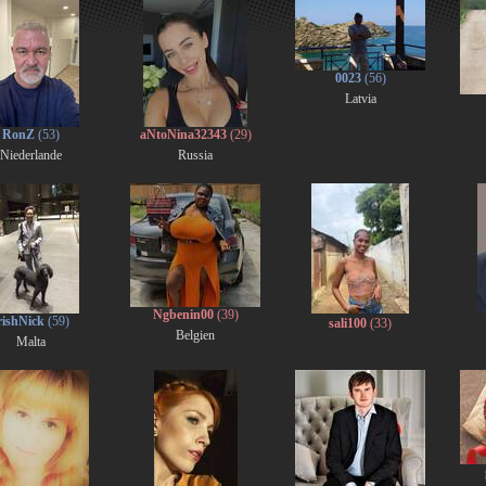
0023
(56)
Latvia
RonZ
(53)
aNtoNina32343
(29)
Niederlande
Russia
Ngbenin00
(39)
rishNick
(59)
sali100
(33)
Belgien
Malta