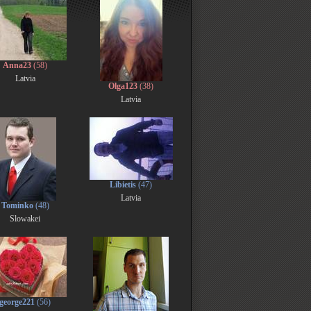
Anna23
(58)
Latvia
Olga123
(38)
Latvia
Libietis
(47)
Latvia
Tominko
(48)
Slowakei
george221
(56)