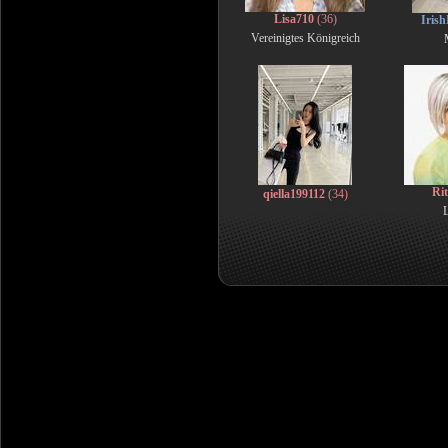
Lisa710
(36)
Iris
Vereinigtes Königreich
Ri
qiella199112
(34)
L