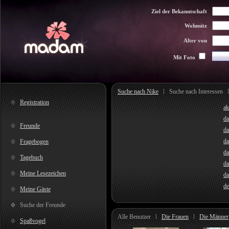
Ziel der Bekanntschaft
Wohnsitz
Alter von
Mit Foto
Suche nach Nike
Suche nach Interessen
Registration
ak
da
Freunde
da
da
Fragebogen
da
Tagebuch
d
Meine Lesezeichen
da
de
Meine Gäste
Suche der Freunde
Alle Benutzer
Die Frauen
Die Männer
Spaßvogel