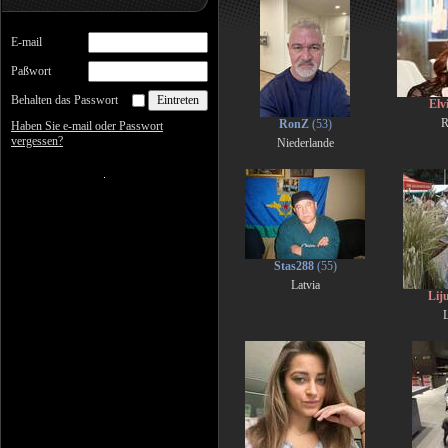
E-mail
Paßwort
Behalten das Passwort
Elv
R
RonZ
(53)
Haben Sie e-mail oder Passwort
vergessen?
Niederlande
Stas288
(55)
Latvia
Liju
L