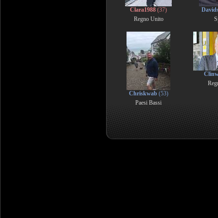
Clara1988
(37)
David
Regno Unito
S
Clin
Reg
Chriskwab
(53)
Paesi Bassi