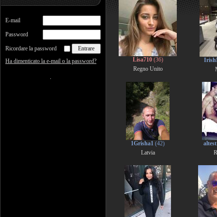
E-mail
Password
Ricordare la password
Lisa710
(36)
Iris
Ha dimenticato la e-mail o la password?
Regno Unito
1Grisha1
(42)
altest
Latvia
R