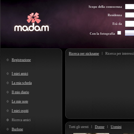
Scopo della conoscenza
Residenza
Età da
Con la fotografia
Ricerca per nickname
Ricerca per interessi
Registrazione
I miei amici
La mia scheda
Il mio diario
Le mie note
I miei ospiti
Ricerca amici
Tutti gli utenti
Donne
Uomini
Burlone