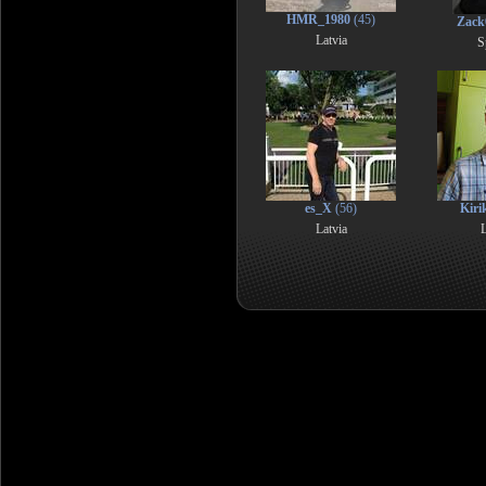
HMR_1980
(45)
Zack
Latvia
S
es_X
(56)
Kir
Latvia
L