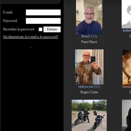
E-mail
Password
Ricordare la password
infini
L
RonZ
(53)
Ha dimenticato la e-mail o la password?
Paesi Bassi
rickywyot
(61)
Snez
Regno Unito
L