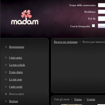
Scopo della conoscenza
Residenza
Età da
Con la fotografia
Ricerca per nickname
Ricerca per interessi
Registrazione
I miei amici
La mia scheda
Il mio diario
Le mie note
I miei ospiti
Ricerca amici
Tutti gli utenti
Donne
Uomini
Burlone