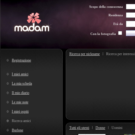
Scopo della conoscenza
Residenza
Età da
Con la fotografia
Ricerca per nickname
Ricerca per interessi
Registrazione
I miei amici
La mia scheda
Il mio diario
Le mie note
I miei ospiti
Ricerca amici
Tutti gli utenti
Donne
Uomini
Burlone