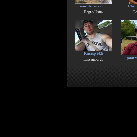
macpherson
(73)
Rhen
Regno Unito
Ge
Kennsp
(42)
johnr
Lussemburgo