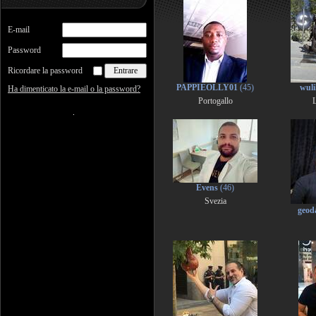
E-mail
Password
Ricordare la password
PAPPIEOLLY01
(45)
wul
Ha dimenticato la e-mail o la password?
Portogallo
L
Evens
(46)
Svezia
geod