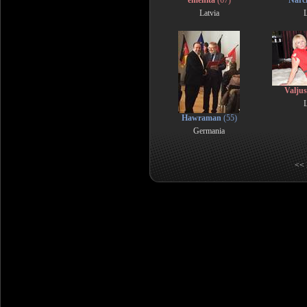
emenita
(67)
Narc
Latvia
L
Valju
L
Hawraman
(55)
Germania
<< 