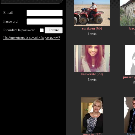
E-mail
Password
evrikoza
(66)
bac
Ricordare la password
Latvia
L
Ha dimenticato la e-mail o la password?
vaaveriite
(29)
passsh
Latvia
S