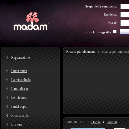
Scopo della conoscenza
Residenza
Età da
Con la fotografia
Ricerca per nickname
Ricerca per interessi
Registrazione
I miei amici
La mia scheda
Il mio diario
Le mie note
I miei ospiti
Ricerca amici
Tutti gli utenti
Donne
Uomini
Burlone