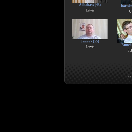
Alibabass
(48)
borisk
Latvia
U
Janis77
(55)
Runch
Latvia
Sc
<< 