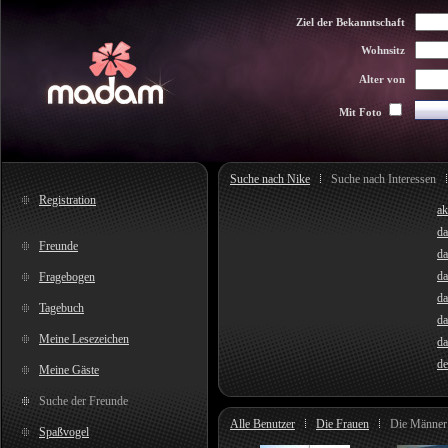
Ziel der Bekanntschaft
Wohnsitz
Alter von
Mit Foto
Suche nach Nike
Suche nach Interessen
Registration
ak
da
Freunde
da
da
Fragebogen
da
Tagebuch
d
Meine Lesezeichen
da
de
Meine Gäste
Suche der Freunde
Alle Benutzer
Die Frauen
Die Männer
Spaßvogel