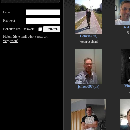
E-mail
Paßwort
Dre
Behalten das Passwort
S
Dokers
(36)
Haben Sie e-mail oder Passwort
vergessen?
Weißrussland
Vita
jeffrey097
(65)
L