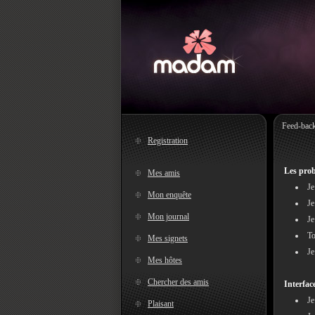
Feed-bac
Registration
Les prob
Mes amis
Je
Mon enquête
Je
Mon journal
Je
To
Mes signets
Je
Mes hôtes
Chercher des amis
Interfac
Je
Plaisant