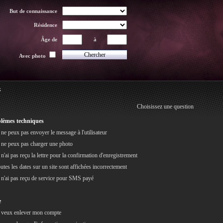
But de connaissance
Résidence
Âge de
à
Avec photo
k
Choisissez une question
lèmes techniques
 ne peux pas envoyer le message à l'utilisateur
 ne peux pas charger une photo
 n'ai pas reçu la lettre pour la confirmation d'enregistrement
utes les dates sur un site sont affichées incorrectement
 n'ai pas reçu de service pour SMS payé
e
 veux enlever mon compte