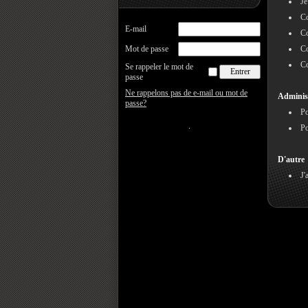
Je
Co
E-mail
Co
Mot de passe
Co
Co
Se rappeler le mot de
passe
Ne rappelons pas de e-mail ou mot de
Adminis
passe?
Po
Po
D'autre
J'