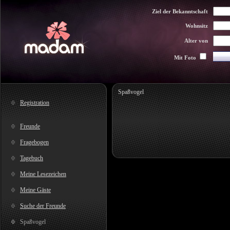
Ziel der Bekanntschaft
Wohnsitz
Alter von
Mit Foto
Spaßvogel
Registration
Freunde
Fragebogen
Tagebuch
Meine Lesezeichen
Meine Gäste
Suche der Freunde
Spaßvogel